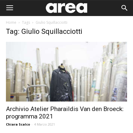
Home
Tags
Giulio Squillacciotti
Tag: Giulio Squillacciotti
Archivio Atelier Pharaildis Van den Broeck:
programma 2021
Area I
Chiara Scalco
-
4 Marzo 2021