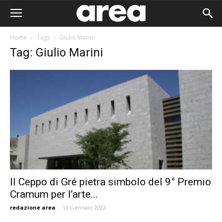
Home
Tags
Giulio Marini
Tag: Giulio Marini
Il Ceppo di Gré pietra simbolo del 9° Premio
Cramum per l’arte...
Area I
redazione area
-
13 Gennaio 2022