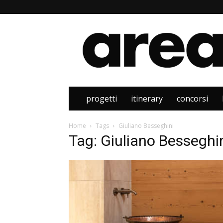
Area
progetti
itinerary
concorsi
Home
Tags
Giuliano Besseghini
Tag: Giuliano Besseghi