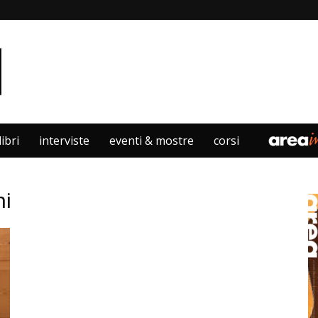
libri
interviste
eventi & mostre
corsi
ni