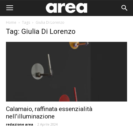
Home
Tags
Giulia Di Lorenzo
Tag: Giulia Di Lorenzo
Calamaio, raffinata essenzialità
nell’illuminazione
Area I
redazione area
-
2 Aprile 2024