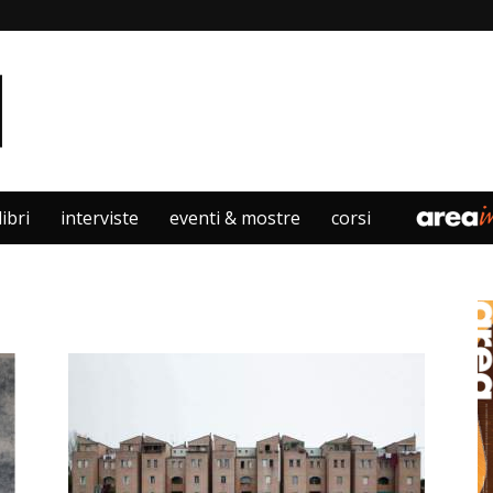
libri
interviste
eventi & mostre
corsi