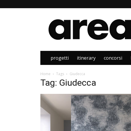
Area
progetti
itinerary
concorsi
Home
Tags
Giudecca
Tag: Giudecca