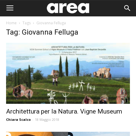
Home
Tags
Giovanna Felluga
Tag: Giovanna Felluga
Architettura per la Natura. Vigne Museum
Chiara Scalco
-
18 Maggio 2018
Area I