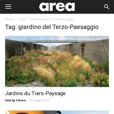
Home
Tags
Giardino del Terzo-Paesaggio
Tag: giardino del Terzo-Paesaggio
Jardins du Tiers-Paysage
text by Coloco
-
12 Giugno 2017
Area I