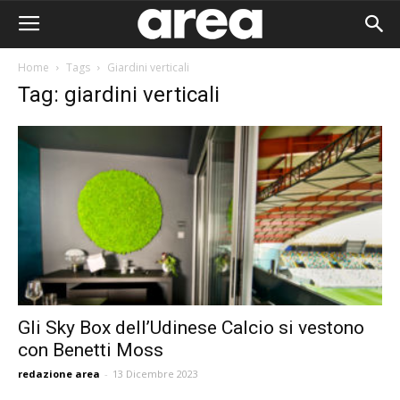
Home
Tags
Giardini verticali
Tag: giardini verticali
Gli Sky Box dell’Udinese Calcio si vestono
con Benetti Moss
Area I
redazione area
-
13 Dicembre 2023