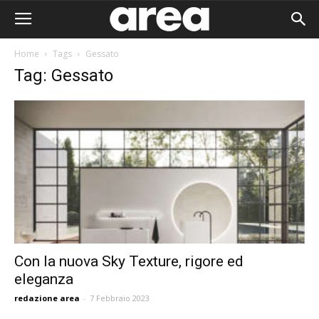
Home
Tags
Gessato
Tag: Gessato
Con la nuova Sky Texture, rigore ed
eleganza
Area I
redazione area
-
7 Febbraio 2023