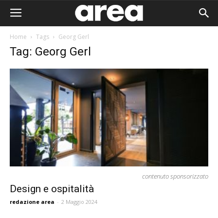
Home
Tags
Georg Gerl
Tag: Georg Gerl
contenuto sponsorizzato
Design e ospitalità
Area I
redazione area
-
2 Maggio 2024