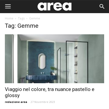
Home
Tags
Gemme
Tag: Gemme
Viaggio nel colore, tra nuance pastello e
glossy
Area I
redazione area
-
27 Novembre 2023