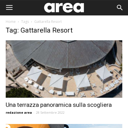
Home
Tags
Gattarella Resort
Tag: Gattarella Resort
Una terrazza panoramica sulla scogliera
redazione area
-
28 Settembre 2022
Area I