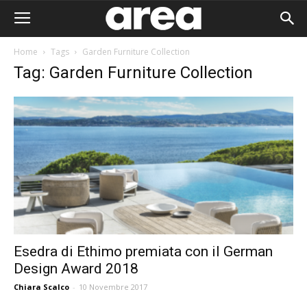
Home
Tags
Garden Furniture Collection
Tag: Garden Furniture Collection
Esedra di Ethimo premiata con il German
Design Award 2018
Area I
Chiara Scalco
-
10 Novembre 2017