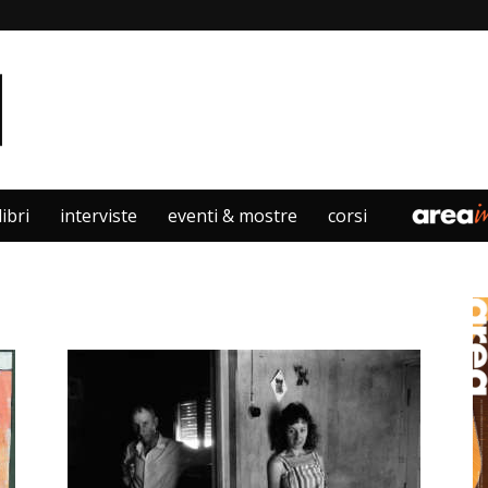
libri
interviste
eventi & mostre
corsi