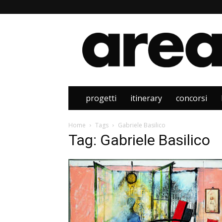
Area
progetti
itinerary
concorsi
Home
Tags
Gabriele Basilico
Tag: Gabriele Basilico