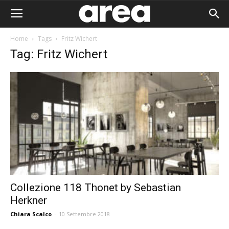
Home
Tags
Fritz Wichert
Tag: Fritz Wichert
Collezione 118 Thonet by Sebastian
Herkner
Area I
Chiara Scalco
-
10 Settembre 2018