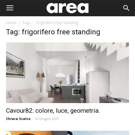
Home
Tags
Frigorifero free standing
Tag: frigorifero free standing
Cavour82: colore, luce, geometria.
Chiara Scalco
-
14 Giugno 2021
Area I