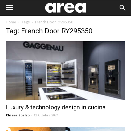
Home
Tags
French Door RY295350
Tag: French Door RY295350
Luxury & technology design in cucina
Chiara Scalco
-
12 Ottobre 2021
Area I