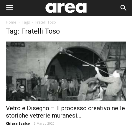
Home
Tags
Fratelli Toso
Tag: Fratelli Toso
Vetro e Disegno – Il processo creativo nelle
storiche vetrerie muranesi...
Area I
Chiara Scalco
-
3 Marzo 2020