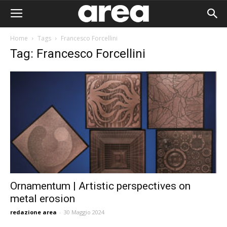
Home
Tags
Francesco Forcellini
Tag: Francesco Forcellini
Ornamentum | Artistic perspectives on
metal erosion
Area I
redazione area
-
30 Maggio 2024