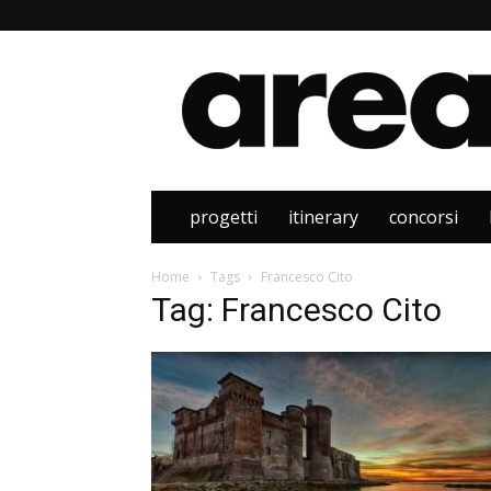
Area
progetti
itinerary
concorsi
Home
Tags
Francesco Cito
Tag: Francesco Cito