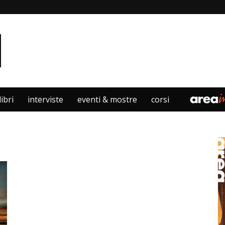
libri
interviste
eventi & mostre
corsi