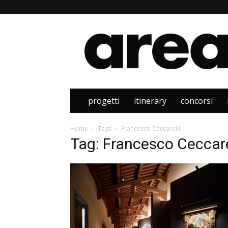
Area
progetti
itinerary
concorsi
Home
Tags
Francesco Ceccarelli
Tag: Francesco Ceccare