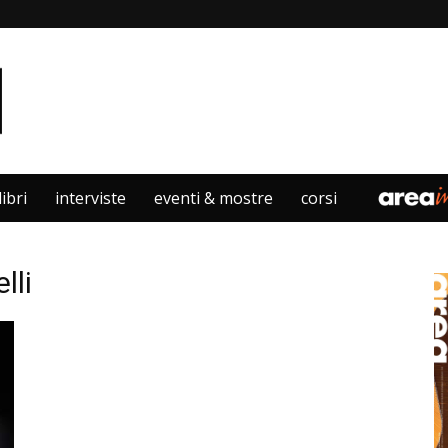
libri
interviste
eventi & mostre
corsi
lli