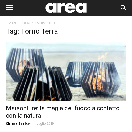
Home
Tags
Forno Terra
Tag: Forno Terra
MaisonFire: la magia del fuoco a contatto
con la natura
Area I
Chiara Scalco
-
4 Luglio 2019