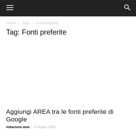
Home
Tags
Fonti preferite
Tag: Fonti preferite
Aggiungi AREA tra le fonti preferite di
Google
Area I
redazione area
-
4 Giugno 2026