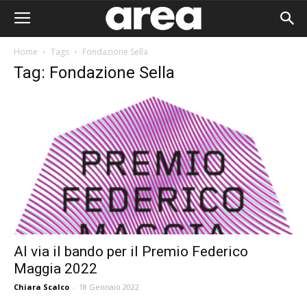
Home
Tags
Fondazione Sella
Tag: Fondazione Sella
Al via il bando per il Premio Federico
Maggia 2022
Area I
Chiara Scalco
-
18 Gennaio 2022