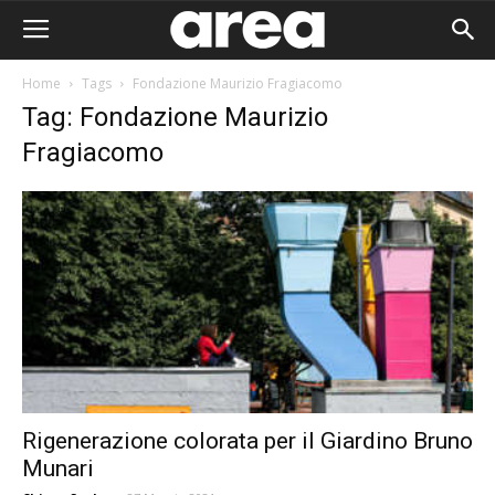
Home
Tags
Fondazione Maurizio Fragiacomo
Tag: Fondazione Maurizio
Fragiacomo
Rigenerazione colorata per il Giardino Bruno
Area I
Munari