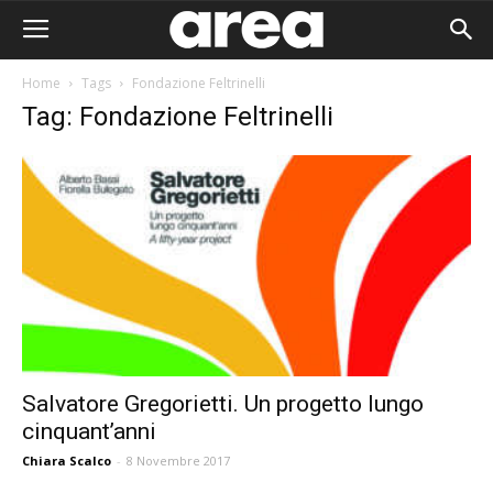
Home
Tags
Fondazione Feltrinelli
Tag: Fondazione Feltrinelli
Salvatore Gregorietti. Un progetto lungo
cinquant’anni
Area I
Chiara Scalco
-
8 Novembre 2017