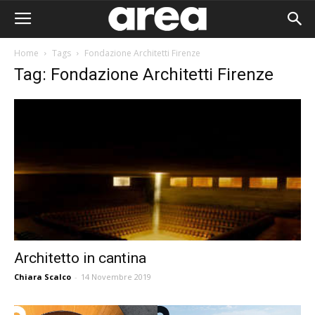
Home
Tags
Fondazione Architetti Firenze
Tag: Fondazione Architetti Firenze
Architetto in cantina
Chiara Scalco
-
14 Novembre 2019
Area I