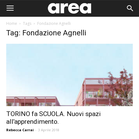
Home
Tags
Fondazione Agnelli
Tag: Fondazione Agnelli
TORINO fa SCUOLA. Nuovi spazi
all’apprendimento.
Area I
Rebecca Carrai
-
3 Aprile 2018