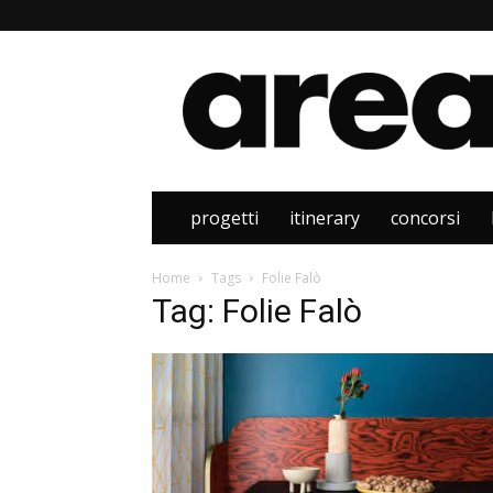
Area
progetti
itinerary
concorsi
Home
Tags
Folie Falò
Tag: Folie Falò