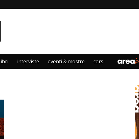
libri
interviste
eventi & mostre
corsi