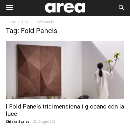
Home
Tags
Fold Panels
Tag: Fold Panels
I Fold Panels tridimensionali giocano con la
luce
Area I
Chiara Scalco
-
22 Giugno 2021