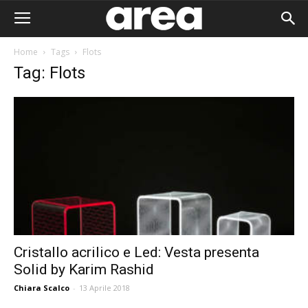
Home
Tags
Flots
Tag: Flots
Cristallo acrilico e Led: Vesta presenta
Solid by Karim Rashid
Area I
Chiara Scalco
-
13 Aprile 2018