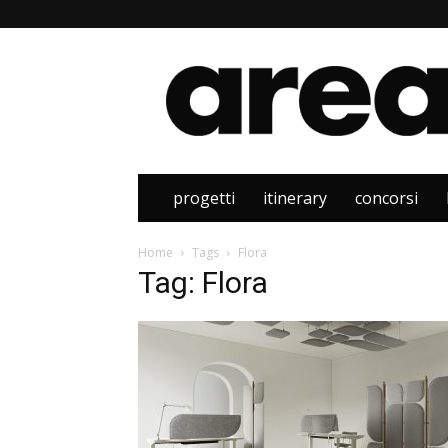
Area
progetti
itinerary
concorsi
Home
Tags
Flora
Tag: Flora