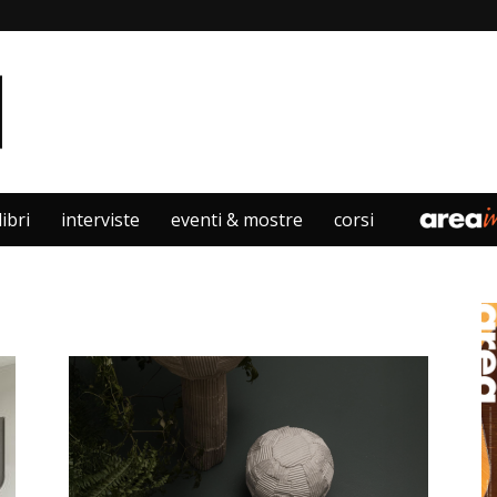
libri
interviste
eventi & mostre
corsi