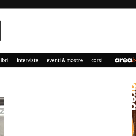
libri
interviste
eventi & mostre
corsi