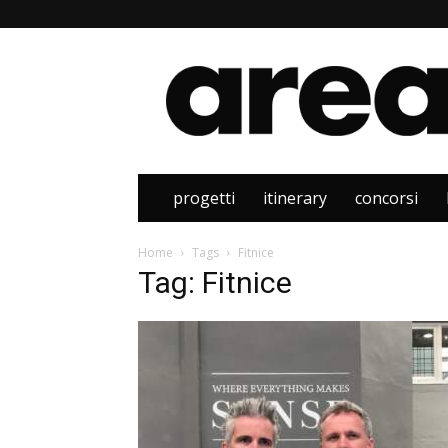
Area
progetti
itinerary
concorsi
Home
Tags
Fitnice
Tag: Fitnice