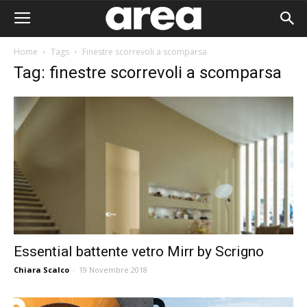
Home
Tags
Finestre scorrevoli a scomparsa
Tag: finestre scorrevoli a scomparsa
Essential battente vetro Mirr by Scrigno
Chiara Scalco
-
19 Novembre 2018
Area I