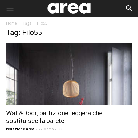
Home
Tags
Filo55
Tag: Filo55
Wall&Door, partizione leggera che
sostituisce la parete
Area I
redazione area
-
22 Marzo 2022