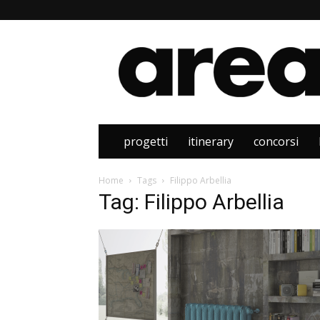
Area
progetti
itinerary
concorsi
Home
Tags
Filippo Arbellia
Tag: Filippo Arbellia