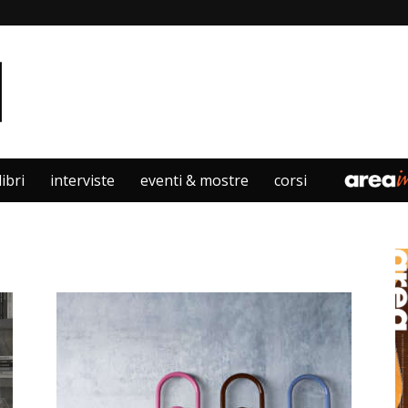
libri
interviste
eventi & mostre
corsi