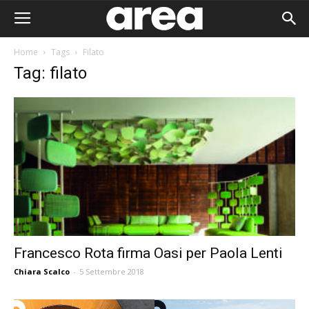
Home
Tags
Filato
Tag: filato
Francesco Rota firma Oasi per Paola Lenti
Chiara Scalco
-
5 Settembre 2018
Area I