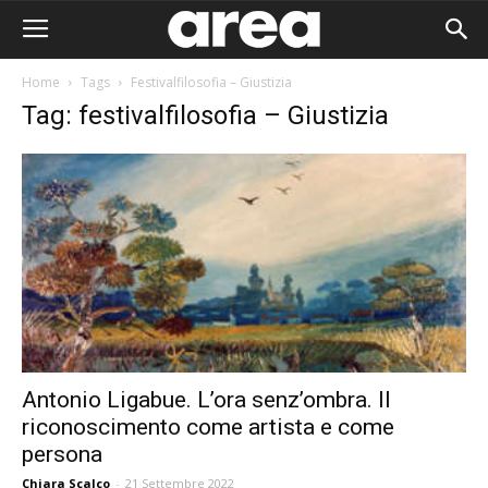
Home
Tags
Festivalfilosofia – Giustizia
Tag: festivalfilosofia – Giustizia
Antonio Ligabue. L’ora senz’ombra. Il
riconoscimento come artista e come
Area I
persona
Chiara Scalco
-
21 Settembre 2022