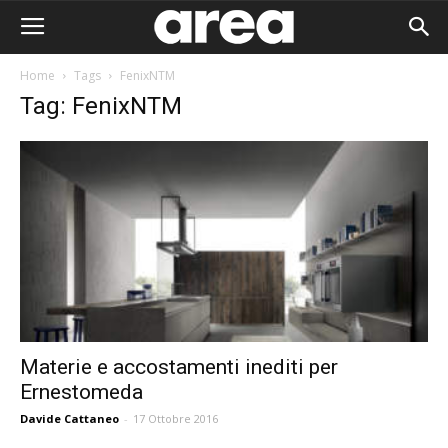
Home
Tags
FenixNTM
Tag: FenixNTM
Materie e accostamenti inediti per
Ernestomeda
Area I
Davide Cattaneo
-
17 Ottobre 2016