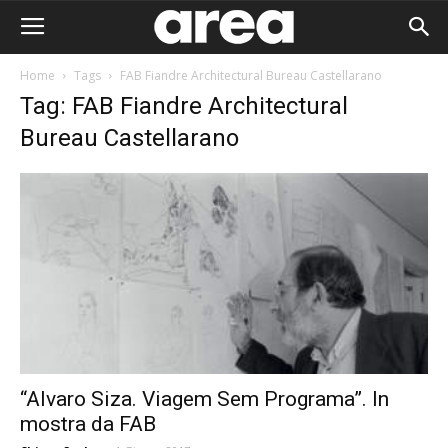
Home
Tags
FAB Fiandre Architectural Bureau Castellarano
Tag: FAB Fiandre Architectural
Bureau Castellarano
“Alvaro Siza. Viagem Sem Programa”. In
Area I
mostra da FAB