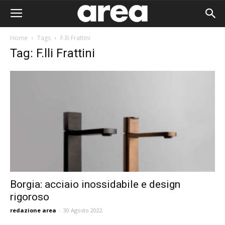
Home
Tags
F.lli Frattini
Tag: F.lli Frattini
Borgia: acciaio inossidabile e design
rigoroso
Area I
redazione area
-
30 Agosto 2022