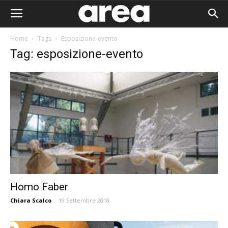
Home
Tags
Esposizione-evento
Tag: esposizione-evento
Homo Faber
Chiara Scalco
-
19 Settembre 2018
Area I