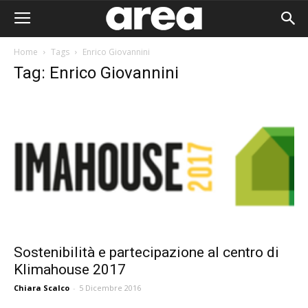
Home
Tags
Enrico Giovannini
Tag: Enrico Giovannini
Sostenibilità e partecipazione al centro di
Klimahouse 2017
Area I
Chiara Scalco
-
5 Dicembre 2016