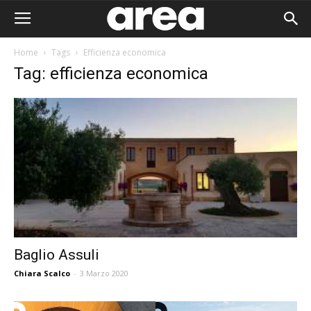
Home
Tags
Efficienza economica
Tag: efficienza economica
Baglio Assuli
Chiara Scalco
-
3 Marzo 2020
Area I