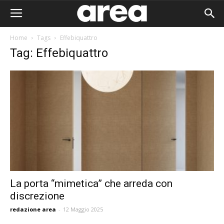
Home
Tags
Effebiquattro
Tag: Effebiquattro
La porta “mimetica” che arreda con
discrezione
Area I
redazione area
-
12 Maggio 2025