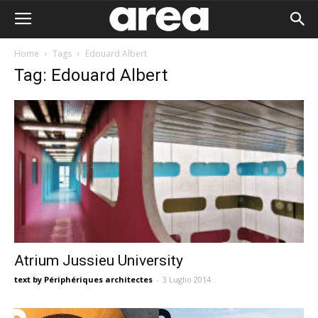
Home
Tags
Edouard Albert
Tag: Edouard Albert
Atrium Jussieu University
text by Périphériques architectes
-
3 Luglio 2014
Area I