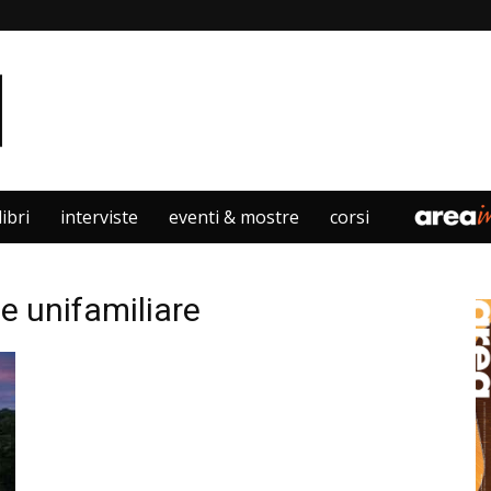
libri
interviste
eventi & mostre
corsi
le unifamiliare