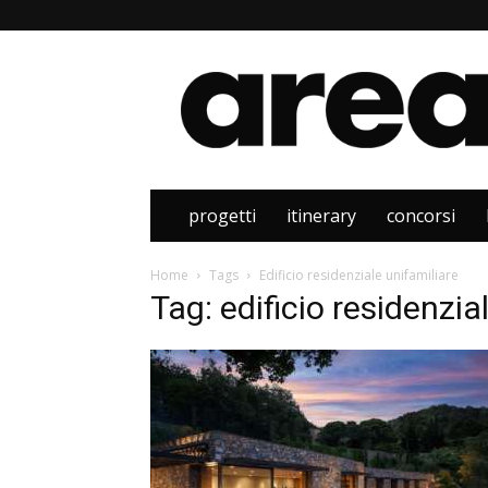
Area
progetti
itinerary
concorsi
Home
Tags
Edificio residenziale unifamiliare
Tag: edificio residenzia