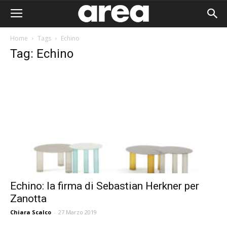
Home
Tags
Echino
Tag: Echino
Echino: la firma di Sebastian Herkner per
Zanotta
Area I
Chiara Scalco
-
27 Marzo 2019