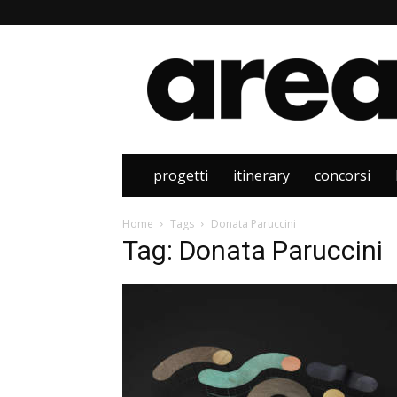
Area
progetti
itinerary
concorsi
Home
Tags
Donata Paruccini
Tag: Donata Paruccini