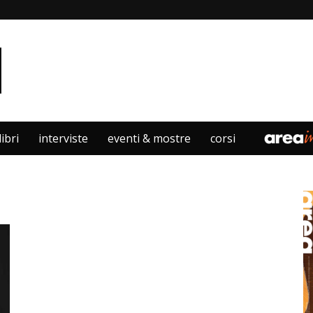
libri
interviste
eventi & mostre
corsi