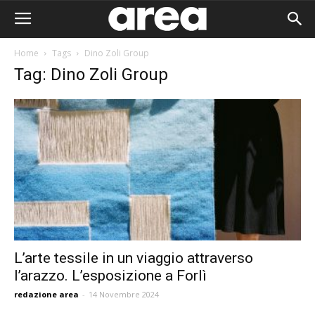
Home
Tags
Dino Zoli Group
Tag: Dino Zoli Group
L’arte tessile in un viaggio attraverso
l’arazzo. L’esposizione a Forlì
Area I
redazione area
-
14 Novembre 2024